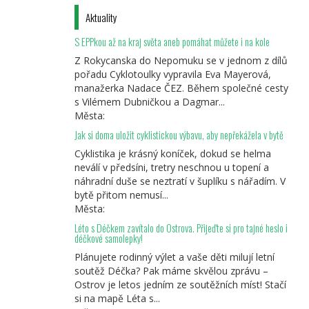
Aktuality
S EPPkou až na kraj světa aneb pomáhat můžete i na kole
Z Rokycanska do Nepomuku se v jednom z dílů
pořadu Cyklotoulky vypravila Eva Mayerová,
manažerka Nadace ČEZ. Během společné cesty
s Vilémem Dubničkou a Dagmar...
Města:
Jak si doma uložit cyklistickou výbavu, aby nepřekážela v bytě
Cyklistika je krásný koníček, dokud se helma
neválí v předsíni, tretry neschnou u topení a
náhradní duše se neztratí v šuplíku s nářadím. V
bytě přitom nemusí...
Města:
Léto s Déčkem zavítalo do Ostrova. Přijeďte si pro tajné heslo i
déčkové samolepky!
Plánujete rodinný výlet a vaše děti milují letní
soutěž Déčka? Pak máme skvělou zprávu –
Ostrov je letos jedním ze soutěžních míst! Stačí
si na mapě Léta s...