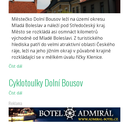
Městečko Dolní Bousov leží na území okresu
Mladá Boleslav a náleží pod Středočeský kraj.
Město se rozkládá asi osmnáct kilometrů
východně od Mladé Boleslavi. Z turistického
hlediska patří do velmi atraktivní oblasti Českého
ráje, leží na jeho jižním okraji v půvabné krajině
rozkládající se v mělkém úvalu říčky Klenice.
Číst dál
Dolní
Bousov
Cyklotoulky Dolní Bousov
Číst dál
Cyklotoulky
Dolní
Reklama
Bousov