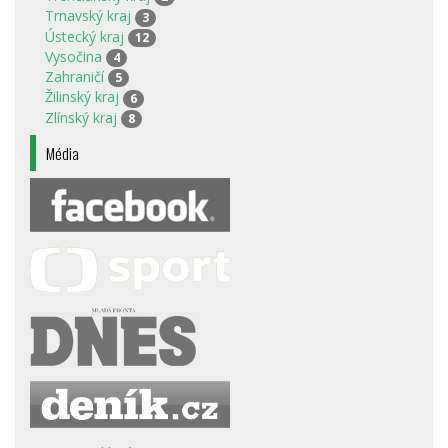
Trnavský kraj
3
Ústecký kraj
12
Vysočina
4
Zahraničí
5
Žilinský kraj
6
Zlínský kraj
8
Média