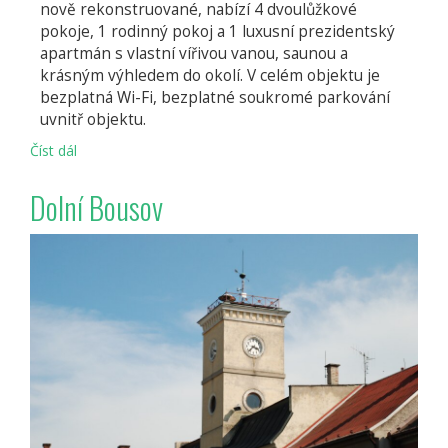
nově rekonstruované, nabízí 4 dvoulůžkové
pokoje, 1 rodinný pokoj a 1 luxusní prezidentský
apartmán s vlastní vířivou vanou, saunou a
krásným výhledem do okolí. V celém objektu je
bezplatná Wi-Fi, bezplatné soukromé parkování
uvnitř objektu.
Číst dál
Penzion
AROMA
GOLD
Dolní Bousov