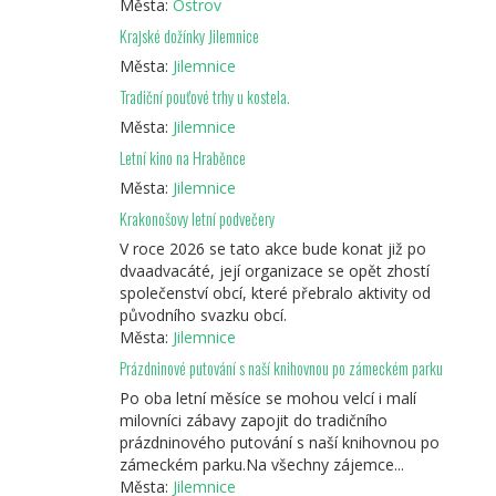
Města:
Ostrov
Krajské dožínky Jilemnice
Města:
Jilemnice
Tradiční pouťové trhy u kostela.
Města:
Jilemnice
Letní kino na Hraběnce
Města:
Jilemnice
Krakonošovy letní podvečery
V roce 2026 se tato akce bude konat již po
dvaadvacáté, její organizace se opět zhostí
společenství obcí, které přebralo aktivity od
původního svazku obcí.
Města:
Jilemnice
Prázdninové putování s naší knihovnou po zámeckém parku
Po oba letní měsíce se mohou velcí i malí
milovníci zábavy zapojit do tradičního
prázdninového putování s naší knihovnou po
zámeckém parku.Na všechny zájemce...
Města:
Jilemnice