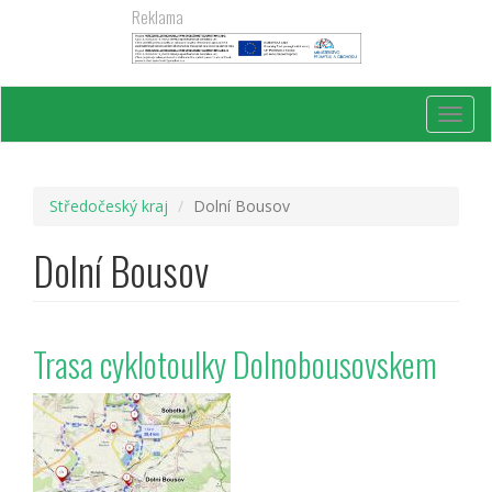
Přejít
Reklama
k
hlavnímu
obsahu
Toggl
navig
Středočeský kraj
Dolní Bousov
Dolní Bousov
Trasa cyklotoulky Dolnobousovskem