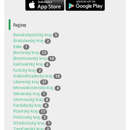
Regiony
Banskobystrický kraj
5
Bratislavský kraj
2
Itálie
1
Jihočeský kraj
13
Jihomoravský kraj
10
Karlovarský kraj
8
Košický kraj
2
Královéhradecký kraj
18
Liberecký kraj
27
Moravskoslezský kraj
4
Nitrianský kraj
1
Olomoucký kraj
8
Pardubický kraj
6
Plzeňský kraj
17
Prešovský kraj
2
Středočeský kraj
7
Trenčianský kraj
2