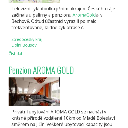
Televizní cyklotoulka jižním okrajem Českého ráje
začínala u palírny a penzionu
AromaGold
(odkaz
v
Bechově. Odtud účastníci vyrazili po málo
je
frekventované, klidné cyklotrase č.
externí)
Středočeský kraj
Dolní Bousov
Číst dál
Trasa
cyklotoulky
Dolnobousovskem
Penzion AROMA GOLD
Privátní ubytování AROMA GOLD se nachází v
krásné přírodě vzdálené 10km od Mladé Boleslavi
směrem na Jičín. Veškeré ubytovací kapacity jsou