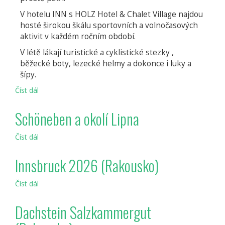
V hotelu INN s HOLZ Hotel & Chalet Village najdou
hosté širokou škálu sportovních a volnočasových
aktivit v každém ročním období.
V létě lákají turistické a cyklistické stezky ,
běžecké boty, lezecké helmy a dokonce i luky a
šípy.
Číst dál
INNs
HOLZ
Schöneben a okolí Lipna
Číst dál
Schöneben
a
okolí
Innsbruck 2026 (Rakousko)
Lipna
Číst dál
Innsbruck
2026
(Rakousko)
Dachstein Salzkammergut