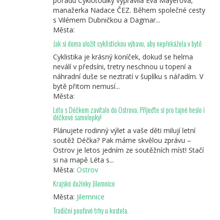
pořadu Cyklotoulky vypravila Eva Mayerová,
manažerka Nadace ČEZ. Během společné cesty
s Vilémem Dubničkou a Dagmar...
Města:
Jak si doma uložit cyklistickou výbavu, aby nepřekážela v bytě
Cyklistika je krásný koníček, dokud se helma
neválí v předsíni, tretry neschnou u topení a
náhradní duše se neztratí v šuplíku s nářadím. V
bytě přitom nemusí...
Města:
Léto s Déčkem zavítalo do Ostrova. Přijeďte si pro tajné heslo i
déčkové samolepky!
Plánujete rodinný výlet a vaše děti milují letní
soutěž Déčka? Pak máme skvělou zprávu –
Ostrov je letos jedním ze soutěžních míst! Stačí
si na mapě Léta s...
Města:
Ostrov
Krajské dožínky Jilemnice
Města:
Jilemnice
Tradiční pouťové trhy u kostela.