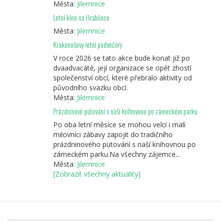
Města:
Jilemnice
Letní kino na Hraběnce
Města:
Jilemnice
Krakonošovy letní podvečery
V roce 2026 se tato akce bude konat již po
dvaadvacáté, její organizace se opět zhostí
společenství obcí, které přebralo aktivity od
původního svazku obcí.
Města:
Jilemnice
Prázdninové putování s naší knihovnou po zámeckém parku
Po oba letní měsíce se mohou velcí i malí
milovníci zábavy zapojit do tradičního
prázdninového putování s naší knihovnou po
zámeckém parku.Na všechny zájemce...
Města:
Jilemnice
[Zobrazit všechny aktuality]