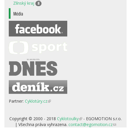
Zlínský kraj
8
Média
Partner:
Cyklotúry.cz
(odkaz
je
externí)
Copyright © 2000 - 2018
Cyklotoulky
(odkaz
- EGOMOTION s.r.o.
| Všechna práva vyhrazena.
contact@egomotion.cz
je
(odkaz
externí)
odešle