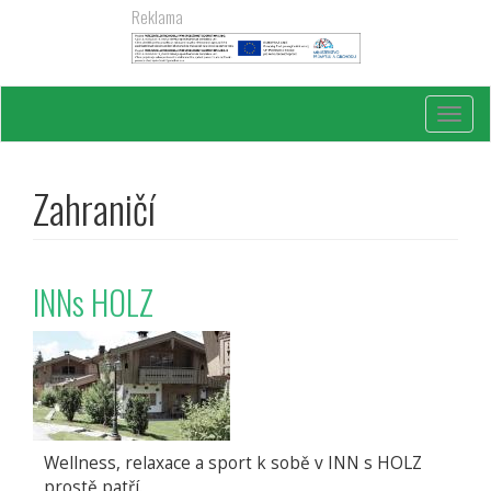
Přejít
Reklama
k
hlavnímu
obsahu
Toggl
navig
Zahraničí
INNs HOLZ
Wellness, relaxace a sport k sobě v INN s HOLZ
prostě patří.