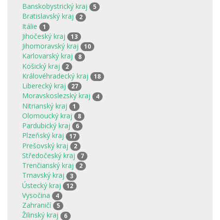
Banskobystrický kraj
5
Bratislavský kraj
2
Itálie
1
Jihočeský kraj
13
Jihomoravský kraj
10
Karlovarský kraj
8
Košický kraj
2
Královéhradecký kraj
18
Liberecký kraj
27
Moravskoslezský kraj
4
Nitrianský kraj
1
Olomoucký kraj
8
Pardubický kraj
6
Plzeňský kraj
17
Prešovský kraj
2
Středočeský kraj
7
Trenčianský kraj
2
Trnavský kraj
3
Ústecký kraj
12
Vysočina
4
Zahraničí
5
Žilinský kraj
6