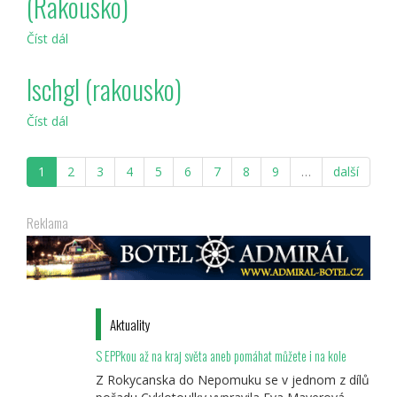
(Rakousko)
Číst dál
Dachstein
Salzkammergut
(Rakousko)
Ischgl (rakousko)
Číst dál
Ischgl
(rakousko)
1
2
3
4
5
6
7
8
9
…
další
Reklama
Aktuality
S EPPkou až na kraj světa aneb pomáhat můžete i na kole
Z Rokycanska do Nepomuku se v jednom z dílů