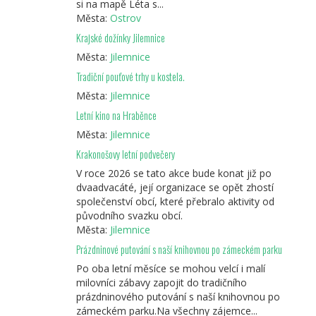
si na mapě Léta s...
Města:
Ostrov
Krajské dožínky Jilemnice
Města:
Jilemnice
Tradiční pouťové trhy u kostela.
Města:
Jilemnice
Letní kino na Hraběnce
Města:
Jilemnice
Krakonošovy letní podvečery
V roce 2026 se tato akce bude konat již po
dvaadvacáté, její organizace se opět zhostí
společenství obcí, které přebralo aktivity od
původního svazku obcí.
Města:
Jilemnice
Prázdninové putování s naší knihovnou po zámeckém parku
Po oba letní měsíce se mohou velcí i malí
milovníci zábavy zapojit do tradičního
prázdninového putování s naší knihovnou po
zámeckém parku.Na všechny zájemce...