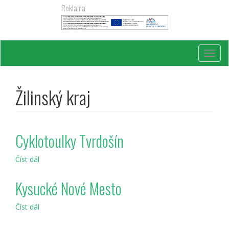
Přejít
Reklama
k
hlavnímu
obsahu
Toggl
navig
Žilinský kraj
Cyklotoulky Tvrdošín
Číst dál
Cyklotoulky
Tvrdošín
Kysucké Nové Mesto
Číst dál
Kysucké
Nové
Mesto