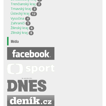
Trenčianský kraj
2
Trnavský kraj
3
Ústecký kraj
12
Vysočina
4
Zahraničí
5
Žilinský kraj
6
Zlínský kraj
8
Média