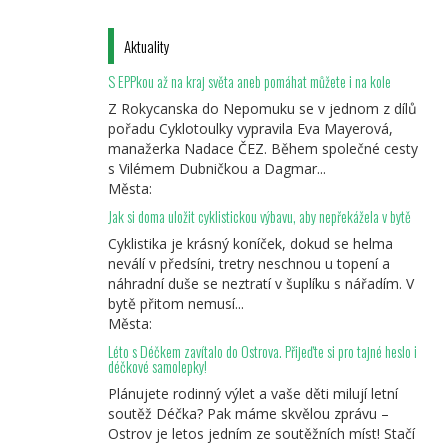
Aktuality
S EPPkou až na kraj světa aneb pomáhat můžete i na kole
Z Rokycanska do Nepomuku se v jednom z dílů
pořadu Cyklotoulky vypravila Eva Mayerová,
manažerka Nadace ČEZ. Během společné cesty
s Vilémem Dubničkou a Dagmar...
Města:
Jak si doma uložit cyklistickou výbavu, aby nepřekážela v bytě
Cyklistika je krásný koníček, dokud se helma
neválí v předsíni, tretry neschnou u topení a
náhradní duše se neztratí v šuplíku s nářadím. V
bytě přitom nemusí...
Města:
Léto s Déčkem zavítalo do Ostrova. Přijeďte si pro tajné heslo i
déčkové samolepky!
Plánujete rodinný výlet a vaše děti milují letní
soutěž Déčka? Pak máme skvělou zprávu –
Ostrov je letos jedním ze soutěžních míst! Stačí