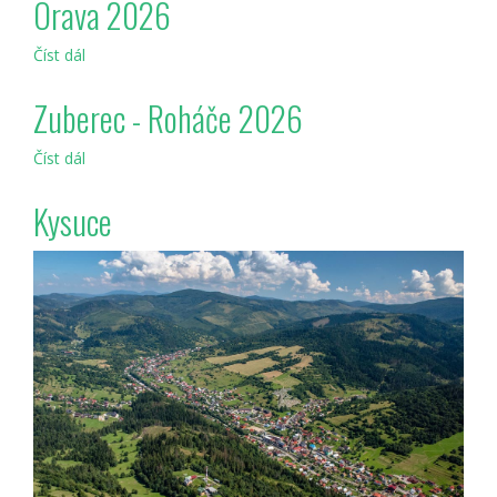
Orava 2026
Číst dál
Orava
2026
Zuberec - Roháče 2026
Číst dál
Zuberec
-
Roháče
Kysuce
2026