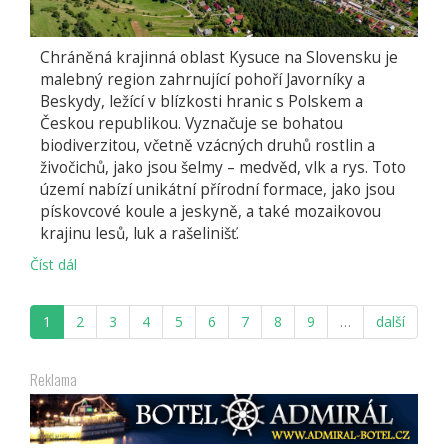
Chráněná krajinná oblast Kysuce na Slovensku je
malebný region zahrnující pohoří Javorníky a
Beskydy, ležící v blízkosti hranic s Polskem a
Českou republikou. Vyznačuje se bohatou
biodiverzitou, včetně vzácných druhů rostlin a
živočichů, jako jsou šelmy – medvěd, vlk a rys. Toto
území nabízí unikátní přírodní formace, jako jsou
pískovcové koule a jeskyně, a také mozaikovou
krajinu lesů, luk a rašelinišť.
Číst dál
Kysuce
1
2
3
4
5
6
7
8
9
…
další
Reklama