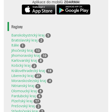
Aplikace do mobilů
ZDARMA
!
Regiony
Banskobystrický kraj
5
Bratislavský kraj
2
Itálie
1
Jihočeský kraj
13
Jihomoravský kraj
10
Karlovarský kraj
8
Košický kraj
2
Královéhradecký kraj
18
Liberecký kraj
27
Moravskoslezský kraj
4
Nitrianský kraj
1
Olomoucký kraj
8
Pardubický kraj
6
Plzeňský kraj
17
Prešovský kraj
2
Středočeský kraj
7