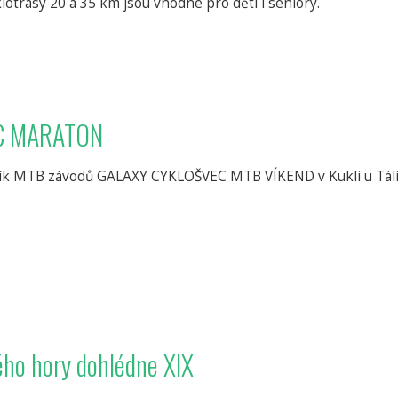
klotrasy 20 a 35 km jsou vhodné pro děti i seniory.
EC MARATON
ník MTB závodů GALAXY CYKLOŠVEC MTB VÍKEND v Kukli u Tál
ého hory dohlédne XIX