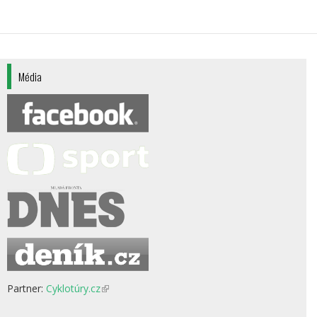
Média
Partner:
Cyklotúry.cz
(odkaz
je
externí)