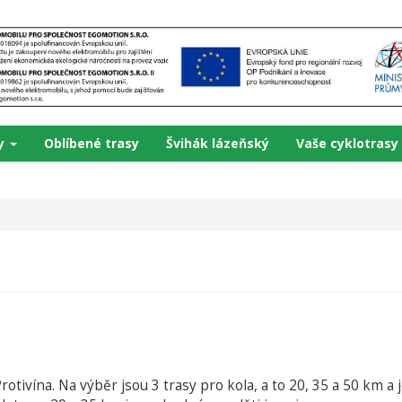
ky
Oblíbené trasy
Švihák lázeňský
Vaše cyklotrasy
Protivína. Na výběr jsou 3 trasy pro kola, a to 20, 35 a 50 km a 