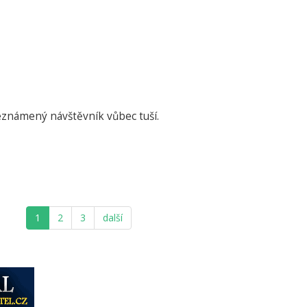
eznámený návštěvník vůbec tuší.
1
2
3
další