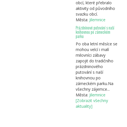
obcí, které přebralo
aktivity od původního
svazku obcí.
Města:
Jilemnice
Prázdninové putování s naší
knihovnou po zámeckém
parku
Po oba letní měsíce se
mohou velcí i malí
milovníci zábavy
zapojit do tradičního
prázdninového
putování s naší
knihovnou po
zámeckém parku.Na
všechny zájemce...
Města:
Jilemnice
[Zobrazit všechny
aktuality]