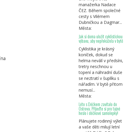
manažerka Nadace
ČEZ. Během společné
cesty s Vilémem
Dubničkou a Dagmar...
Města:
Jak si doma uložit cyklistickou
výbavu, aby nepřekážela v bytě
Cyklistika je krásný
koníček, dokud se
ína
helma neválí v předsíni,
tretry neschnou u
topení a náhradní duše
se neztratí v šuplíku s
nářadím. V bytě přitom
nemusí...
Města:
Léto s Déčkem zavítalo do
Ostrova. Přijeďte si pro tajné
heslo i déčkové samolepky!
Plánujete rodinný výlet
a vaše děti milují letní