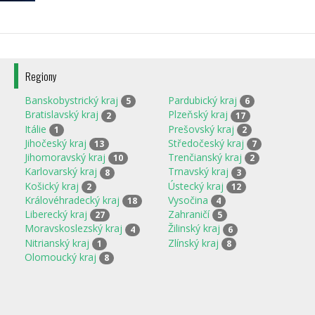
Regiony
Banskobystrický kraj
Pardubický kraj
5
6
Bratislavský kraj
Plzeňský kraj
2
17
Itálie
Prešovský kraj
1
2
Jihočeský kraj
Středočeský kraj
13
7
Jihomoravský kraj
Trenčianský kraj
10
2
Karlovarský kraj
Trnavský kraj
8
3
Košický kraj
Ústecký kraj
2
12
Královéhradecký kraj
Vysočina
18
4
Liberecký kraj
Zahraničí
27
5
Moravskoslezský kraj
Žilinský kraj
4
6
Nitrianský kraj
Zlínský kraj
1
8
Olomoucký kraj
8