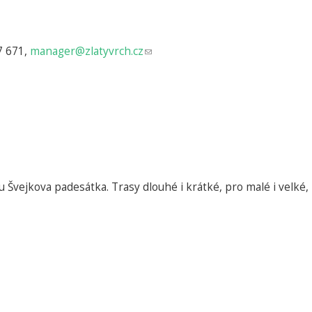
57 671,
manager@zlatyvrch.cz
(odkaz
odešle
e-
mail)
ejkova padesátka. Trasy dlouhé i krátké, pro malé i velké, pr