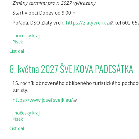
MARATON
Změny termínu pro r. 2027 vyhrazeny
Start v obci Dobev od 9:00 h
Pořádá: DSO Zlatý vrch,
https://zlatyvrch.cz
(odkaz
, tel 602 6
je
Jihočeský kraj
externí)
Písek
Číst dál
8.
květen
2027
8. května 2027 ŠVEJKOVA PADESÁTKA
Na
kole,
kam
15. ročník obnoveného oblíbeného turistického pochodu Šv
oko
turisty.
ze
https://www.josefsvejk.eu/
(odkaz
Zlatého
je
hory
Jihočeský kraj
dohlédne
externí)
Písek
XIX
Číst dál
8.
května