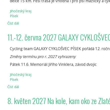
délce 15 km. Pěší trasa je vhodná i pro psí mazlíčky a cy
Jihočeský kraj
Písek
Číst dál
5.
září
2026
11.-12. června 2027 GALAXY CYKLOŠV
CESTA
K
PROTIVÍNU
Cycling team GALAXY CYKLOŠVEC PÍSEK pořádá 12. roč
Změny termínu pro r. 2027 vyhrazeny
Pátek 11.6. Memoriál Jiřího Vinklera, závod dvojic
Jihočeský kraj
Písek
Číst dál
11.-12.
června
2027
8. květen 2027 Na kole, kam oko ze Zlat
GALAXY
CYKLOŠVEC