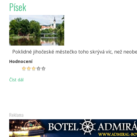
2027
Písek
ŠVEJKOVA
PADESÁTKA
Poklidné jihočeské městečko toho skrývá víc, než neob
Hodnocení
Číst dál
Písek
Reklama