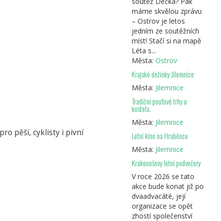
soutěž Déčka? Pak
máme skvělou zprávu
– Ostrov je letos
jedním ze soutěžních
míst! Stačí si na mapě
Léta s...
Města:
Ostrov
Krajské dožínky Jilemnice
Města:
Jilemnice
Tradiční pouťové trhy u
kostela.
Města:
Jilemnice
o pěší, cyklisty i pivní
Letní kino na Hraběnce
Města:
Jilemnice
Krakonošovy letní podvečery
V roce 2026 se tato
akce bude konat již po
dvaadvacáté, její
organizace se opět
zhostí společenství