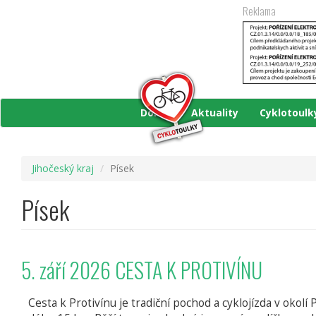
Přejít
Reklama
k
hlavnímu
obsahu
Domů
Aktuality
Cyklotoul
Jihočeský kraj
Písek
Písek
5. září 2026 CESTA K PROTIVÍNU
Cesta k Protivínu je tradiční pochod a cyklojízda v okolí 