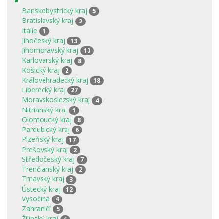
Banskobystrický kraj
5
Bratislavský kraj
2
Itálie
1
Jihočeský kraj
13
Jihomoravský kraj
10
Karlovarský kraj
8
Košický kraj
2
Královéhradecký kraj
18
Liberecký kraj
27
Moravskoslezský kraj
4
Nitrianský kraj
1
Olomoucký kraj
8
Pardubický kraj
6
Plzeňský kraj
17
Prešovský kraj
2
Středočeský kraj
7
Trenčianský kraj
2
Trnavský kraj
3
Ústecký kraj
12
Vysočina
4
Zahraničí
5
Žilinský kraj