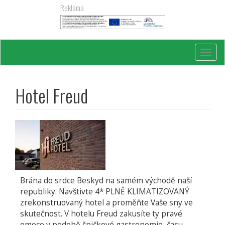
Přejít
Reklama
k
hlavnímu
obsahu
Toggl
navig
Hotel Freud
Brána do srdce Beskyd na samém východě naší
republiky. Navštivte 4* PLNĚ KLIMATIZOVANÝ
zrekonstruovaný hotel a proměňte Vaše sny ve
skutečnost. V hotelu Freud zakusíte ty pravé
emoce v podobě špičkové gastronomie, času