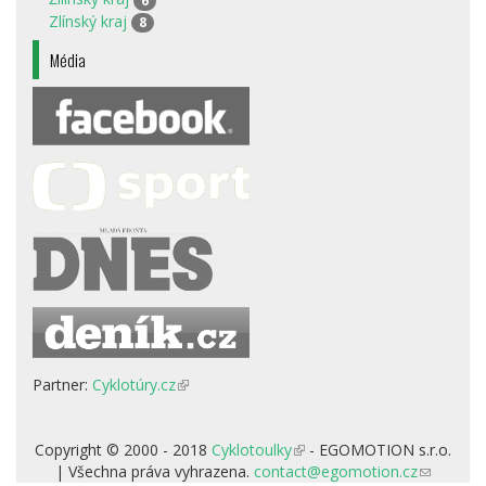
6
Zlínský kraj
8
Média
Partner:
Cyklotúry.cz
(odkaz
je
externí)
Copyright © 2000 - 2018
Cyklotoulky
(odkaz
- EGOMOTION s.r.o.
| Všechna práva vyhrazena.
contact@egomotion.cz
je
(odkaz