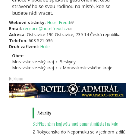
stráveného se svou rodinou na místě, kde se
budete rádi vracet.
Webové stránky:
Hotel Freud
(odkaz
Email:
recepce@hotelfreud.cz
(odkaz
je
Adresa:
Ostravice 190 Ostravice, 739 14 Česká republika
odešle
externí)
Telefon:
603 521 036
e-
Druh zařízení:
Hotel
mail)
Obec:
Moravskoslezský kraj
›
Beskydy
Moravskoslezský kraj
›
z Moravskoslezského kraje
Reklama
Aktuality
S EPPkou až na kraj světa aneb pomáhat můžete i na kole
Z Rokycanska do Nepomuku se v jednom z dílů