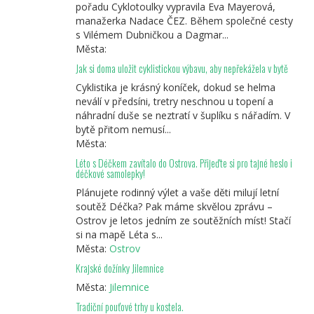
pořadu Cyklotoulky vypravila Eva Mayerová,
manažerka Nadace ČEZ. Během společné cesty
s Vilémem Dubničkou a Dagmar...
Města:
Jak si doma uložit cyklistickou výbavu, aby nepřekážela v bytě
Cyklistika je krásný koníček, dokud se helma
neválí v předsíni, tretry neschnou u topení a
náhradní duše se neztratí v šuplíku s nářadím. V
bytě přitom nemusí...
Města:
Léto s Déčkem zavítalo do Ostrova. Přijeďte si pro tajné heslo i
déčkové samolepky!
Plánujete rodinný výlet a vaše děti milují letní
soutěž Déčka? Pak máme skvělou zprávu –
Ostrov je letos jedním ze soutěžních míst! Stačí
si na mapě Léta s...
Města:
Ostrov
Krajské dožínky Jilemnice
Města:
Jilemnice
Tradiční pouťové trhy u kostela.