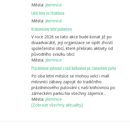
Města:
Jilemnice
Letní kino na Hraběnce
Města:
Jilemnice
Krakonošovy letní podvečery
V roce 2026 se tato akce bude konat již po
dvaadvacáté, její organizace se opět zhostí
společenství obcí, které přebralo aktivity od
původního svazku obcí.
Města:
Jilemnice
Prázdninové putování s naší knihovnou po zámeckém parku
Po oba letní měsíce se mohou velcí i malí
milovníci zábavy zapojit do tradičního
prázdninového putování s naší knihovnou po
zámeckém parku.Na všechny zájemce...
Města:
Jilemnice
[Zobrazit všechny aktuality]