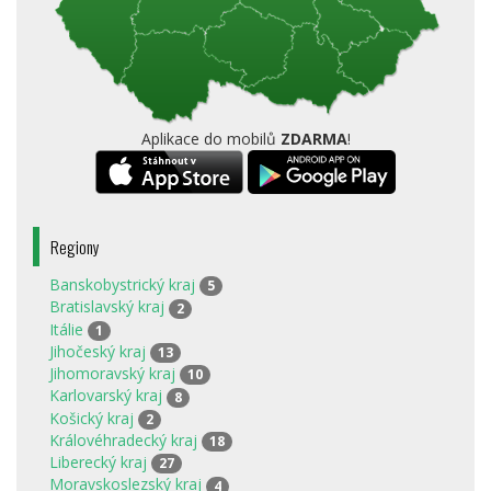
Aplikace do mobilů
ZDARMA
!
Regiony
Banskobystrický kraj
5
Bratislavský kraj
2
Itálie
1
Jihočeský kraj
13
Jihomoravský kraj
10
Karlovarský kraj
8
Košický kraj
2
Královéhradecký kraj
18
Liberecký kraj
27
Moravskoslezský kraj
4