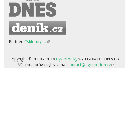
Partner:
Cyklotúry.cz
(odkaz
je
externí)
Copyright © 2000 - 2018
Cyklotoulky
(odkaz
- EGOMOTION s.r.o.
| Všechna práva vyhrazena.
contact@egomotion.cz
je
(odkaz
externí)
odešle
e-
mail)