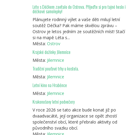
Léto s Déčkem zavítalo do Ostrova. Přijeďte si pro tajné heslo i
déčkové samolepky!
Plánujete rodinný výlet a vaše děti milují letní
soutěž Déčka? Pak máme skvělou zprávu –
Ostrov je letos jedním ze soutěžních míst! Stačí
si na mapě Léta s...
Města:
Ostrov
Krajské dožínky Jilemnice
Města:
Jilemnice
Tradiční pouťové trhy u kostela.
Města:
Jilemnice
Letní kino na Hraběnce
Města:
Jilemnice
Krakonošovy letní podvečery
V roce 2026 se tato akce bude konat již po
dvaadvacáté, její organizace se opět zhostí
společenství obcí, které přebralo aktivity od
původního svazku obcí.
Města:
Jilemnice