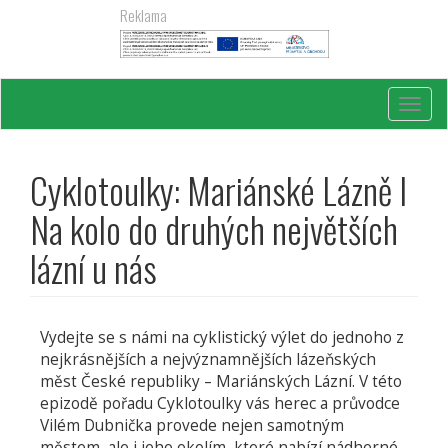
Přejít
Reklama
k
hlavnímu
obsahu
Toggl
navig
Cyklotoulky: Mariánské Lázně I
Na kolo do druhých největších
lázní u nás
Vydejte se s námi na cyklistický výlet do jednoho z
nejkrásnějších a nejvýznamnějších lázeňských
měst České republiky – Mariánských Lázní. V této
epizodě pořadu Cyklotoulky vás herec a průvodce
Vilém Dubnička provede nejen samotným
městem, ale i jeho okolím, které nabízí nádherné