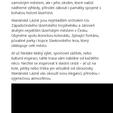
samotným městem, ale i jeho okolím, které nabízí
nádherné výhledy, přírodní zákoutí i památky spojené s
bohatou historií lázeňství.
Mariánské Lázně jsou nejmladším vrcholem tzv.
Západočeského lázeňského trojúhelníku a zároveň
druhým největším lázeňským městem v Česku.
Objevíme spolu ikonickou kolonádu, Zpívající fontánu,
půvabné parky i kopce Slavkovského lesa, který
obklopuje celé město.
Ať už hledáte klidný výlet, sportovní zážitek, nebo
kulturní inspiraci, tahle trasa vám nabídne od každého
něco. Nechte se inspirovat k vlastní cestě – ať už na
kole, pěšky nebo třeba jen virtuálně od obrazovky.
Mariánské Lázně vás okouzlí svou elegancí, přírodou i
výjimečnou atmosférou.