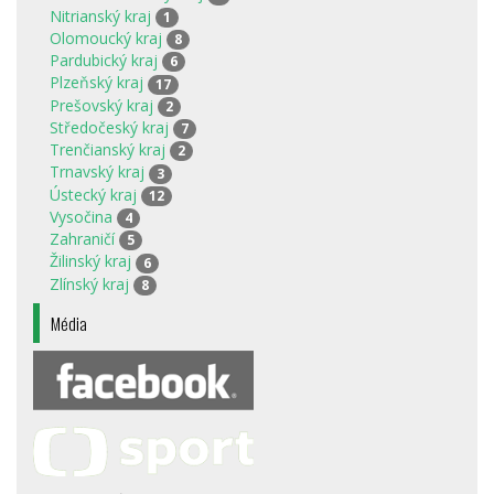
Nitrianský kraj
1
Olomoucký kraj
8
Pardubický kraj
6
Plzeňský kraj
17
Prešovský kraj
2
Středočeský kraj
7
Trenčianský kraj
2
Trnavský kraj
3
Ústecký kraj
12
Vysočina
4
Zahraničí
5
Žilinský kraj
6
Zlínský kraj
8
Média