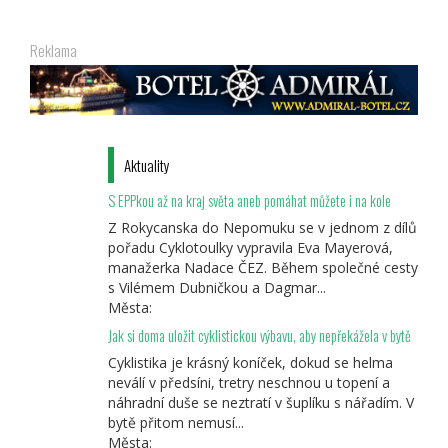
Reklama
Aktuality
S EPPkou až na kraj světa aneb pomáhat můžete i na kole
Z Rokycanska do Nepomuku se v jednom z dílů
pořadu Cyklotoulky vypravila Eva Mayerová,
manažerka Nadace ČEZ. Během společné cesty
s Vilémem Dubničkou a Dagmar...
Města:
Jak si doma uložit cyklistickou výbavu, aby nepřekážela v bytě
Cyklistika je krásný koníček, dokud se helma
neválí v předsíni, tretry neschnou u topení a
náhradní duše se neztratí v šuplíku s nářadím. V
bytě přitom nemusí...
Města: