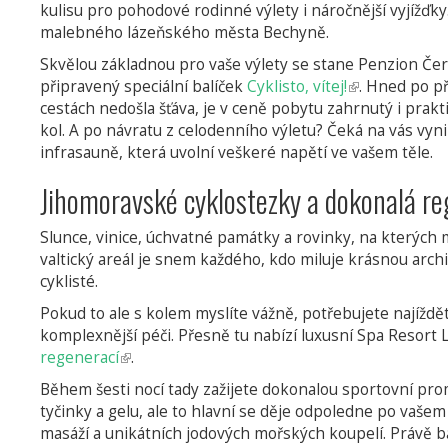
kulisu pro pohodové rodinné výlety i náročnější vyjížďk
malebného lázeňského města Bechyně.
Skvělou základnou pro vaše výlety se stane Penzion Čer
připravený speciální balíček
Cyklisto, vítej!
(odkaz
. Hned po př
cestách nedošla šťáva, je v ceně pobytu zahrnutý i pra
je
kol. A po návratu z celodenního výletu? Čeká na vás vyn
externí)
infrasauně, která uvolní veškeré napětí ve vašem těle.
Jihomoravské cyklostezky a dokonalá re
Slunce, vinice, úchvatné památky a rovinky, na kterých
valtický areál je snem každého, kdo miluje krásnou arc
cyklisté.
Pokud to ale s kolem myslíte vážně, potřebujete najíždě
komplexnější péči. Přesně tu nabízí luxusní Spa Resort
regenerací
(odkaz
.
je
Během šesti nocí tady zažijete dokonalou sportovní pr
externí)
tyčinky a gelu, ale to hlavní se děje odpoledne po vaše
masáží a unikátních jodových mořských koupelí. Právě b