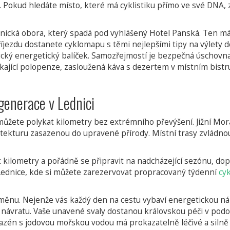
y. Pokud hledáte místo, které má cyklistiku přímo ve své DNA, 
nická obora, který spadá pod vyhlášený Hotel Panská. Ten má
íjezdu dostanete cyklomapu s těmi nejlepšími tipy na výlety d
ktický energetický balíček. Samozřejmostí je bezpečná úschov
ikající polopenze, zasloužená káva s dezertem v místním bistr
generace v Lednici
 můžete polykat kilometry bez extrémního převýšení. Jižní Mo
hitekturu zasazenou do upravené přírody. Místní trasy zvládno
t kilometry a pořádně se připravit na nadcházející sezónu, do
 Lednice, kde si můžete zarezervovat propracovaný týdenní
cyk
oměnu. Nejenže vás každý den na cestu vybaví energetickou ná
m návratu. Vaše unavené svaly dostanou královskou péči v pod
azén s jodovou mořskou vodou má prokazatelně léčivé a silně