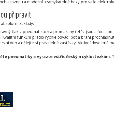
 ochlazovnou a moderní uzamykatelné boxy pro vaše elektrokola
nou připravit
 absolutní základy:
správný tlak v pneumatikách a promazaný řetěz jsou alfou a o
 Kvalitní funkční prádlo rychle odvádí pot a brání prochladnut
rvní den a dělejte si pravidelné zastávky. Aktivní dovolená má
něte pneumatiky a vyrazte vstříc českým cyklostezkám. 