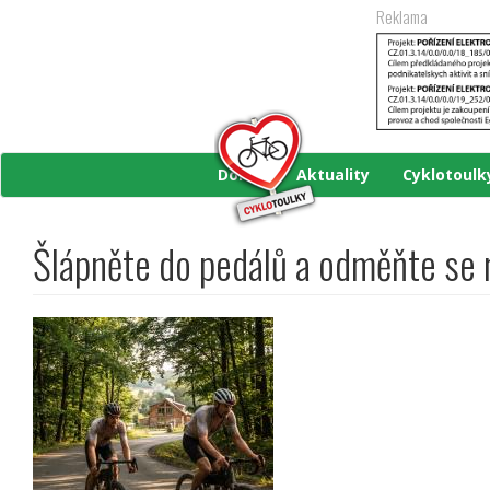
Přejít
Reklama
k
hlavnímu
obsahu
Domů
Aktuality
Cyklotoul
Šlápněte do pedálů a odměňte se r