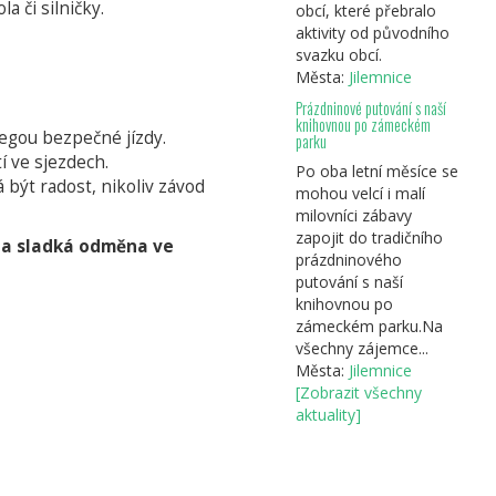
 či silničky.
obcí, které přebralo
aktivity od původního
svazku obcí.
Města:
Jilemnice
Prázdninové putování s naší
knihovnou po zámeckém
megou bezpečné jízdy.
parku
í ve sjezdech.
Po oba letní měsíce se
 být radost, nikoliv závod
mohou velcí i malí
milovníci zábavy
zapojit do tradičního
Ta sladká odměna ve
prázdninového
putování s naší
knihovnou po
zámeckém parku.Na
všechny zájemce...
Města:
Jilemnice
[Zobrazit všechny
aktuality]