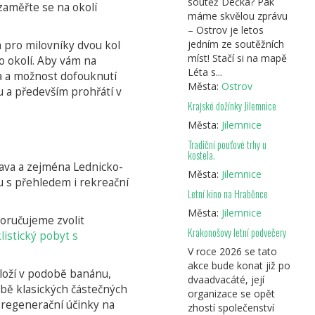
soutěž Déčka? Pak
zaměřte se na okolí
máme skvělou zprávu
– Ostrov je letos
jedním ze soutěžních
 pro milovníky dvou kol
míst! Stačí si na mapě
o okolí. Aby vám na
Léta s...
na a možnost dofouknutí
Města:
Ostrov
u a především prohřátí v
Krajské dožínky Jilemnice
Města:
Jilemnice
Tradiční pouťové trhy u
kostela.
rava a zejména Lednicko-
Města:
Jilemnice
u s přehledem i rekreační
Letní kino na Hraběnce
Města:
Jilemnice
poručujeme zvolit
Krakonošovy letní podvečery
listický pobyt s
V roce 2026 se tato
akce bude konat již po
loží v podobě banánu,
dvaadvacáté, její
obě klasických částečných
organizace se opět
 regenerační účinky na
zhostí společenství