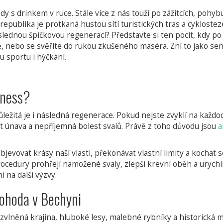
 s drinkem v ruce. Stále více z nás touží po zážitcích, pohy
epublika je protkaná hustou sítí turistických tras a cyklosteze
lednou špičkovou regenerací? Představte si ten pocit, kdy po
ě, nebo se svěříte do rukou zkušeného maséra. Zní to jako s
nou sportu i hýčkání.
lness?
ůležitá je i následná regenerace. Pokud nejste zvyklí na každo
 únava a nepříjemná bolest svalů. Právě z toho důvodu jsou
a
bjevovat krásy naší vlasti, překonávat vlastní limity a kochat 
rocedury prohřejí namožené svaly, zlepší krevní oběh a urychl
 na další výzvy.
pohoda v Bechyni
zvlněná krajina, hluboké lesy, malebné rybníky a historická mě