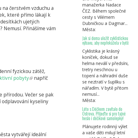
manažerka Nadace
bu na čerstvém vzduchu a
ČEZ. Během společné
k, které přímo lákají k
cesty s Vilémem
 desítkách ujetých
Dubničkou a Dagmar...
en? Nemusí. Přinášíme vám
Města:
Jak si doma uložit cyklistickou
výbavu, aby nepřekážela v bytě
Cyklistika je krásný
koníček, dokud se
helma neválí v předsíni,
tretry neschnou u
denní fyzickou zátěž,
topení a náhradní duše
ktivní pobyty
(odkaz
napříč
se neztratí v šuplíku s
je
nářadím. V bytě přitom
externí)
nemusí...
se přírodou. Večer se pak
Města:
í odplavování kyseliny
Léto s Déčkem zavítalo do
Ostrova. Přijeďte si pro tajné
heslo i déčkové samolepky!
Plánujete rodinný výlet
a vaše děti milují letní
sta vytvářejí ideální