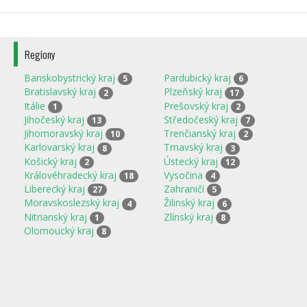
Regiony
Banskobystrický kraj
Pardubický kraj
5
6
Bratislavský kraj
Plzeňský kraj
2
17
Itálie
Prešovský kraj
1
2
Jihočeský kraj
Středočeský kraj
13
7
Jihomoravský kraj
Trenčianský kraj
10
2
Karlovarský kraj
Trnavský kraj
8
3
Košický kraj
Ústecký kraj
2
12
Královéhradecký kraj
Vysočina
18
4
Liberecký kraj
Zahraničí
27
5
Moravskoslezský kraj
Žilinský kraj
4
6
Nitrianský kraj
Zlínský kraj
1
8
Olomoucký kraj
8