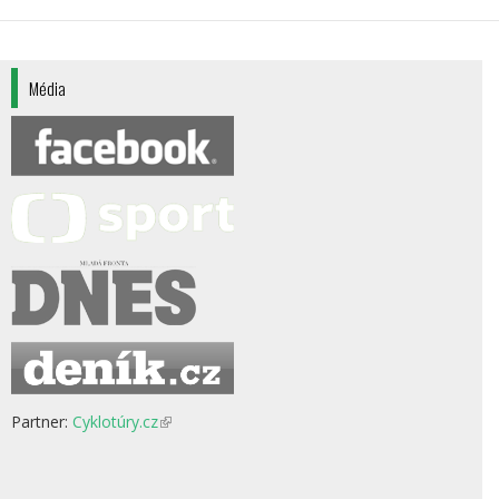
Média
Partner:
Cyklotúry.cz
(odkaz
je
externí)