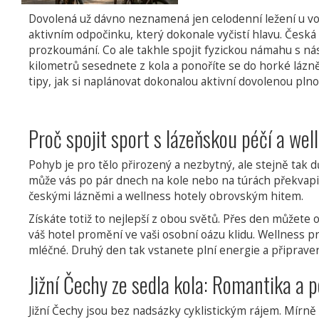
Dovolená už dávno neznamená jen celodenní ležení u vody
aktivním odpočinku, který dokonale vyčistí hlavu. Česká r
prozkoumání. Co ale takhle spojit fyzickou námahu s nás
kilometrů sesednete z kola a ponoříte se do horké lázn
tipy, jak si naplánovat dokonalou aktivní dovolenou pl
Proč spojit sport s lázeňskou péčí a wel
Pohyb je pro tělo přirozený a nezbytný, ale stejně tak d
může vás po pár dnech na kole nebo na túrách překvapit
českými lázněmi a wellness hotely obrovským hitem.
Získáte totiž to nejlepší z obou světů. Přes den můžete o
váš hotel promění ve vaši osobní oázu klidu. Wellness p
mléčné. Druhý den tak vstanete plní energie a připraveni
Jižní Čechy ze sedla kola: Romantika a 
Jižní Čechy jsou bez nadsázky cyklistickým rájem. Mírně 