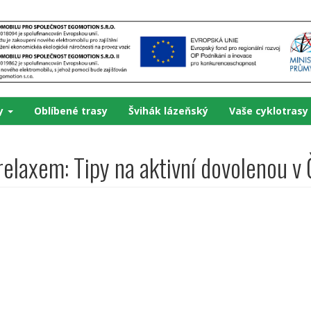
ky
Oblíbené trasy
Švihák lázeňský
Vaše cyklotrasy
elaxem: Tipy na aktivní dovolenou v